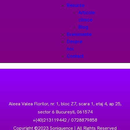
Resurse
Articole
clinice
Blog
Evenimente
Despre
noi
Contact
Aleea Valea Florilor, nr. 1, bloc Z7, scara 1, etaj 4, ap 25,
sector 6 București, 061574
+(40)213119442 / 0728879858
Copyright ©2023 Soniquence | All Rights Reserved