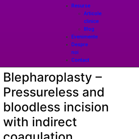
Resurse
Articole
clinice
Blog
Evenimente
Despre
noi
Contact
Blepharoplasty –
Pressureless and
bloodless incision
with indirect
coagulation